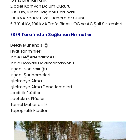
10 m3 Drenaj Tankı
2 adet Kamyon Dolum Çukuru
1,350 m, 6 inch Bağlantı Boruhattı
100 kVA Yedek Dizel-Jeneratör Grubu
6.3/0.4 kV, 100 kVA Trafo Binası, OG ve AG Şalt Sistemleri
ESER Tarafından Sağlanan Hizmetler
Detay Mühendisliği
Fiyat Tahminleri
İhale Değerlendirmesi
İhale Dosyası Dokümantasyonu
İnşaat Kontrolluğu
İnşaat Şartnameleri
İşletmeye Alma
İşletmeye Alma Denetlemeleri
Jeofizik Etüdler
Jeoteknik Etüdler
Temel Mühendislik
Topoğrafik Etüdler