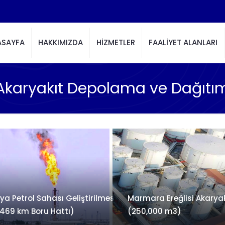
ASAYFA
HAKKIMIZDA
HİZMETLER
FAALİYET ALANLARI
Akaryakıt Depolama ve Dağıtı
ya Petrol Sahası Geliştirilmesi –
Marmara Ereğlisi Akaryak
(469 km Boru Hattı)
(250,000 m3)