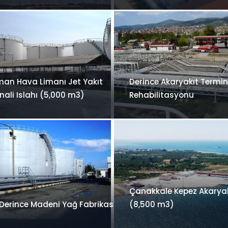
an Hava Limanı Jet Yakıt
Derince Akaryakıt Termin
nali Islahı (5,000 m3)
Rehabilitasyonu
Çanakkale Kepez Akaryak
 Derince Madeni Yağ Fabrikası
(8,500 m3)