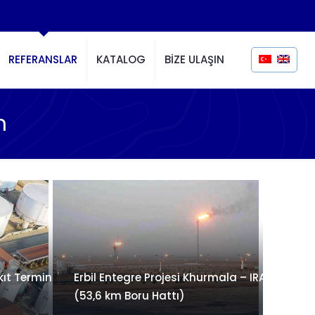
REFERANSLAR
KATALOG
BİZE ULAŞIN
m
ıt Terminali
Erbil Entegre Projesi Khurmala – IRAK
(53,6 km Boru Hattı)