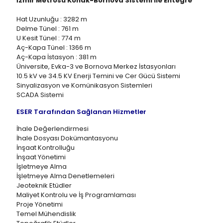
İzmir Metrosu Konak-Bornova Sistemi ile Entegre
Hat Uzunluğu : 3282 m
Delme Tünel : 761 m
U Kesit Tünel : 774 m
Aç-Kapa Tünel : 1366 m
Aç-Kapa İstasyon : 381 m
Üniversite, Evka-3 ve Bornova Merkez İstasyonları
10.5 kV ve 34.5 KV Enerji Temini ve Cer Gücü Sistemi
Sinyalizasyon ve Komünikasyon Sistemleri
SCADA Sistemi
ESER Tarafından Sağlanan Hizmetler
İhale Değerlendirmesi
İhale Dosyası Dokümantasyonu
İnşaat Kontrolluğu
İnşaat Yönetimi
İşletmeye Alma
İşletmeye Alma Denetlemeleri
Jeoteknik Etüdler
Maliyet Kontrolu ve İş Programlaması
Proje Yönetimi
Temel Mühendislik