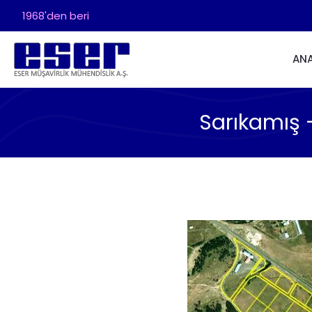
1968'den beri
AN
Sarıkamış 