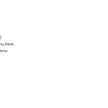
)
u, Revir,
alonu