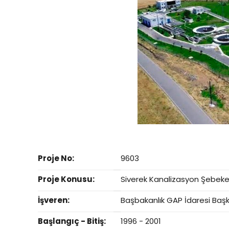
Proje No:
9603
Proje Konusu:
Siverek Kanalizasyon Şebekes
İşveren:
Başbakanlık GAP İdaresi Başk
Başlangıç - Bitiş:
1996 - 2001