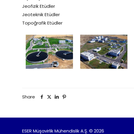
Jeofizik Etüdler
Jeoteknik Etüdler
Topoğrafik Etüdler
Share
ESER Müşavirlik Mühendislik A.Ş. © 2026