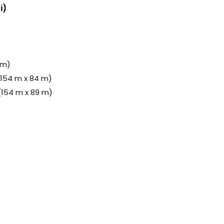
i)
 m)
(154 m x 84 m)
(154 m x 89 m)