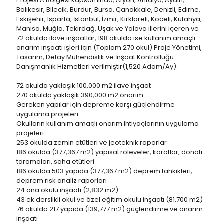
Projesi A Bölgesi kapsamında, Afyon, Antalya, Aydın,
Balıkesir, Bilecik, Burdur, Bursa, Çanakkale, Denizli, Edirne,
Eskişehir, Isparta, İstanbul, İzmir, Kırklareli, Koceli, Kütahya,
Manisa, Muğla, Tekirdağ, Uşak ve Yalova illerini içeren ve
72 okulda ilave inşaatlar, 198 okulda ise kullanım amaçlı
onarım inşaatı işleri için (Toplam 270 okul) Proje Yönetimi,
Tasarım, Detay Mühendislik ve İnşaat Kontrolluğu
Danışmanlık Hizmetleri verilmiştir(1,520 Adam/Ay).
72 okulda yaklaşık 100,000 m2 ilave inşaat
270 okulda yaklaşık 390,000 m2 onarım
Gereken yapılar için depreme karşı güçlendirme
uygulama projeleri
Okulların kullanım amaçlı onarım ihtiyaçlarının uygulama
projeleri
253 okulda zemin etütleri ve jeoteknik raporlar
186 okulda (377,367 m2) yapısal röleveler, karotlar, donatı
taramaları, saha etütleri
186 okulda 503 yapıda (377,367 m2) deprem tahkikleri,
deprem risk analiz raporları
24 ana okulu inşaatı (2,832 m2)
43 ek derslikli okul ve özel eğitim okulu inşaatı (81,700 m2)
76 okulda 217 yapıda (139,777 m2) güçlendirme ve onarım
inşaatı